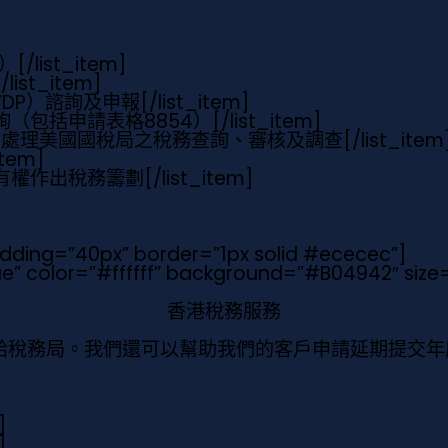
R）
[/list_item]
[/list_item]
DP）諮詢及申報
[/list_item]
（包括申請表格8854）
[/list_item]
助處理美國國稅局之稅務查詢、審核及調查
[/list_item
item]
有權作出稅務籌劃
[/list_item]
adding=”40px” border=”1px solid #ececec”]
true” color=”#ffffff” background=”#B04942″ siz
香港稅務服務
稅務局。我們還可以幫助我們的客戶申請延期提交年度
]
]