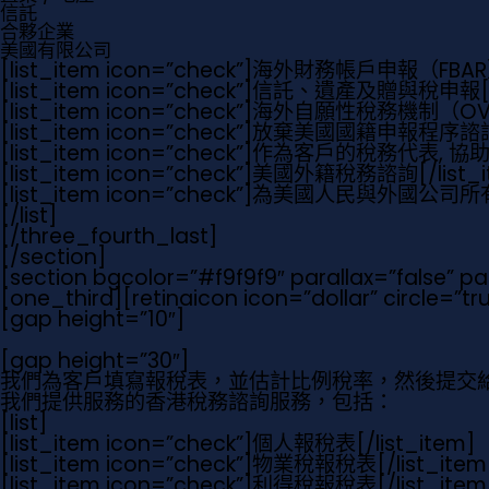
信託
合夥企業
美國有限公司
[list_item icon=”check”]
海外財務帳戶申報（FBA
[list_item icon=”check”]
信託、遺產及贈與稅申報
[list_item icon=”check”]
海外自願性稅務機制（OV
[list_item icon=”check”]
放棄美國國籍申報程序諮詢
[list_item icon=”check”]
作為客戶的稅務代表, 協
[list_item icon=”check”]
美國外籍稅務諮詢
[/list_
[list_item icon=”check”]
為美國人民與外國公司所
[/list]
[/three_fourth_last]
[/section]
[section bgcolor=”#f9f9f9″ parallax=”false” p
[one_third][retinaicon icon=”dollar” circle=”
[gap height=”10″]
[gap height=”30″]
我們為客戶填寫報稅表，並估計比例稅率，然後提交給
我們提供服務的香港稅務諮詢服務，包括：
[list]
[list_item icon=”check”]個人報稅表[/list_item]
[list_item icon=”check”]物業稅報稅表[/list_item
[list_item icon=”check”]利得稅報稅表[/list_item