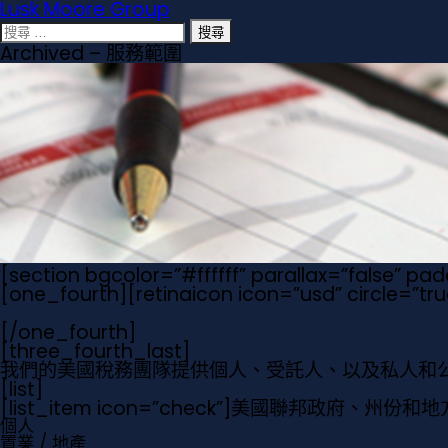
Lusk Moore Group
搜
尋
Archived – 服務範圍
關
於：
[section bgcolor=”#ffffff” parallax=”false” pa
[one_fourth][retinaicon icon=”usd” circle=”t
[/one_fourth]
[three_fourth_last]
我們的美國稅務團隊提供個人、受託人、以及私人和
[list]
[list_item icon=”check”]
美國聯邦政府、州份和地
個人
置業 / 地產