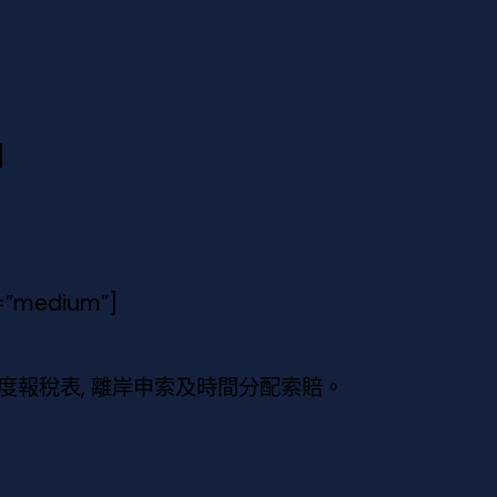
]
e=”medium”]
報稅表, 離岸申索及時間分配索賠。