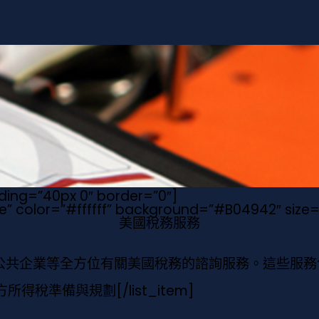
dding=”40px 0″ border=”0″]
rue” color=”#ffffff” background=”#B04942″ siz
美國稅務服務
公共企業等全方位有關美國稅務的諮詢服務。這些服務
方所得稅準備與規劃
[/list_item]